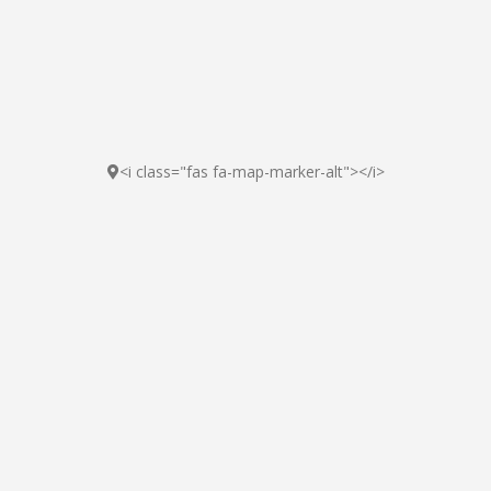
<i class="fas fa-map-marker-alt"></i>